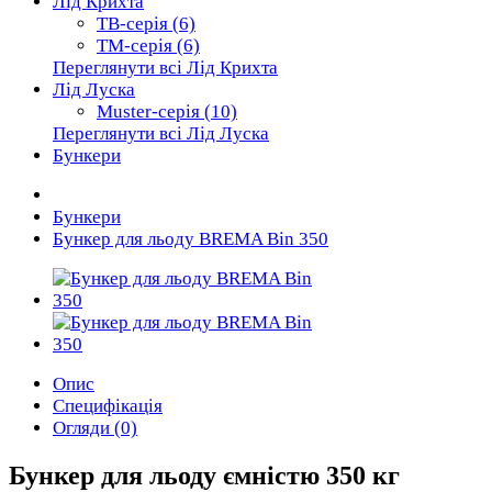
Лід Крихта
TB-серія (6)
TM-серія (6)
Переглянути всі Лід Крихта
Лід Луска
Muster-серія (10)
Переглянути всі Лід Луска
Бункери
Бункери
Бункер для льоду BREMA Bin 350
Опис
Специфікація
Огляди (0)
Бункер для льоду ємністю 350 кг