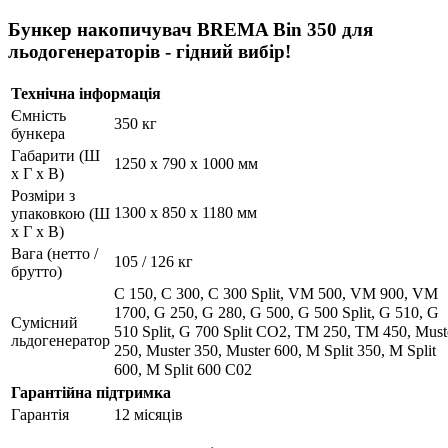
Бункер накопичувач BREMA Bin 350 для
льодогенераторів - гідний вибір!
Технічна інформація
Ємність
350 кг
бункера
Габарити (Ш
1250 x 790 x 1000 мм
x Г x В)
Розміри з
1300 x 850 x 1180 мм
упаковкою (Ш
х Г х В)
Вага (нетто /
105 / 126 кг
брутто)
C 150, C 300, C 300 Split, VM 500, VM 900, VM
1700, G 250, G 280, G 500, G 500 Split, G 510, G
Сумісний
510 Split, G 700 Split CO2, TM 250, TM 450, Must
льдогенератор
250, Muster 350, Muster 600, M Split 350, M Split
600, M Split 600 C02
Гарантійна підтримка
Гарантія
12 місяців