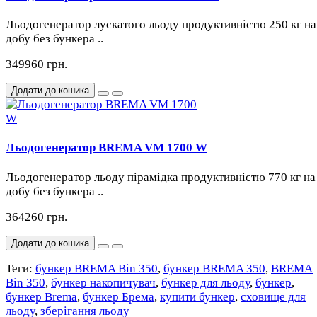
Льодогенератор лускатого льоду продуктивністю 250 кг на
добу без бункера ..
349960 грн.
Додати до кошика
Льодогенератор BREMA VM 1700 W
Льодогенератор льоду пірамідка продуктивністю 770 кг на
добу без бункера ..
364260 грн.
Додати до кошика
Теги:
бункер BREMA Bin 350
,
бункер BREMA 350
,
BREMA
Bin 350
,
бункер накопичувач
,
бункер для льоду
,
бункер
,
бункер Brema
,
бункер Брема
,
купити бункер
,
сховище для
льоду
,
зберігання льоду