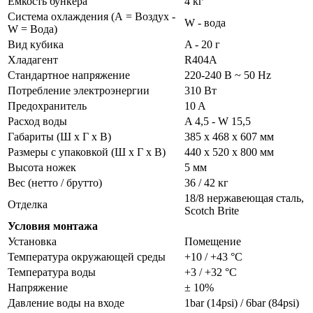
Емкость бункера
4 кг
Система охлаждения (А = Воздух -
W - вода
W = Вода)
Вид кубика
A - 20 г
Хладагент
R404A
Стандартное напряжение
220-240 В ~ 50 Hz
Потребление электроэнергии
310 Вт
Предохранитель
10 A
Расход воды
A 4,5 - W 15,5
Габариты (Ш x Г x В)
385 x 468 x 607 мм
Размеры с упаковкой (Ш х Г х В)
440 x 520 x 800 мм
Высота ножек
5 мм
Вес (нетто / брутто)
36 / 42 кг
18/8 нержавеющая сталь,
Отделка
Scotch Brite
Условия монтажа
Установка
Помещение
Температура окружающей среды
+10 / +43 °C
Температура воды
+3 / +32 °C
Напряжение
± 10%
Давление воды на входе
1bar (14psi) / 6bar (84psi)