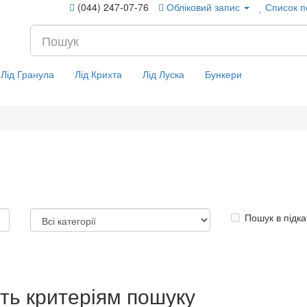
(044) 247-07-76
Обліковий запис
Список п
Лід Гранула
Лід Крихта
Лід Луска
Бункери
Пошук в підка
ють критеріям пошуку