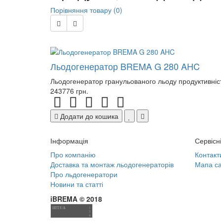
Порівняння товару (0)
Льодогенератор BREMA G 280 AHC
Льодогенератор гранульованого льоду продуктивніст
243776 грн.
Додати до кошика
Інформація
Сервісн
Про компанію
Контакт
Доставка та монтаж льодогенераторів
Мапа са
Про льдогенератори
Новини та статті
iBREMA © 2018
HIT.UA
1
3
4