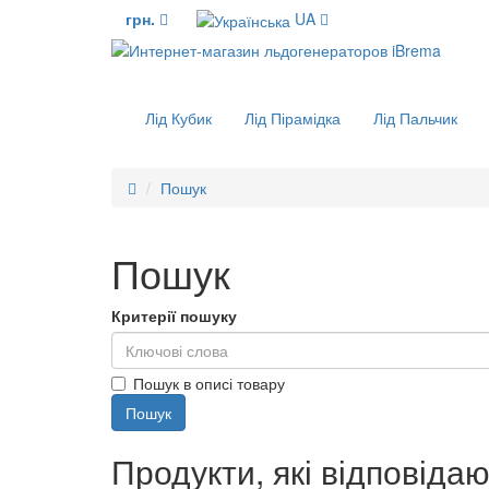
грн.
UA
Лід Кубик
Лід Пірамідка
Лід Пальчик
Пошук
Пошук
Критерії пошуку
Пошук в описі товару
Продукти, які відповіда